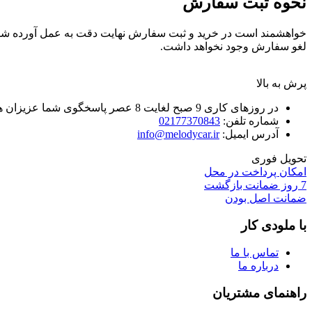
نحوه ثبت سفارش
خواهشمند است در خرید و ثبت سفارش نهایت دقت به عمل آورده شو
لغو سفارش وجود نخواهد داشت.
پرش به بالا
در روزهای کاری 9 صبح لغایت 8 عصر پاسخگوی شما عزیزان هستیم.
شماره تلفن:
02177370843
آدرس ایمیل:
info@melodycar.ir
تحویل فوری
امکان پرداخت در محل
7 روز ضمانت بازگشت
ضمانت اصل بودن
با ملودی کار
تماس با ما
درباره ما
راهنمای مشتریان