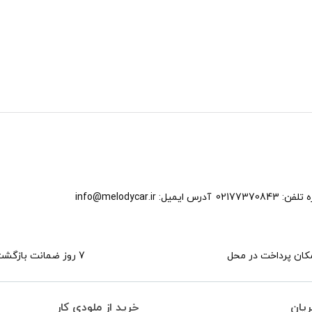
 تلفن:
02177370843
آدرس ایمیل:
info@melodycar.ir
کان پرداخت در محل
7 روز ضمانت بازگشت
ریان
خرید از ملودی کار