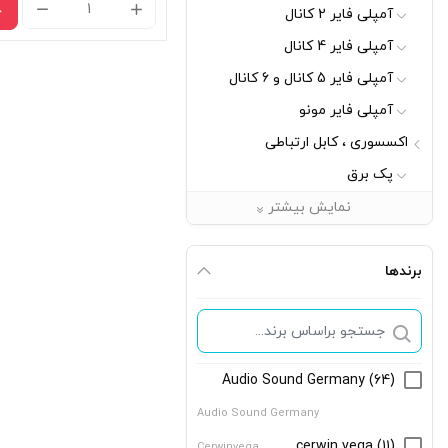
دورب
آمپلی فایر 2 کانال
ثبت
آمپلی فایر 4 کانال
وقای
آمپلی فایر 5 کانال و 6 کانال
خودر
آمپلی فایر مونو
بوس
اکسسوری ، کابل ارتباطی
مدل
پک برق
RTC-
ریموت کنترل
نمایش بیشتر
E2
سرسیم ، اتصالات
عدد
سوکت
برندها
سیم باند
فیوز هولدر
کابل ارتباطی RCA و AUX
Audio Sound Germany
(64)
کانکتور ، تقسیم
Audio Sound Germany
پخش تصویری
cerwin vega
(11)
Cerwinvega