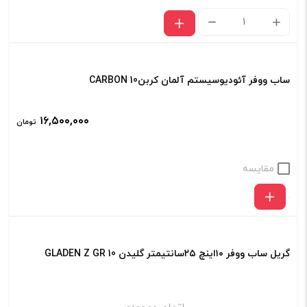
Kenwood
KFC-
PS2516W
ساب ووفر آئودیوسیستم آلمان کربنCARBON 10
ساب
ووفر
۱۶,۵۰۰,۰۰۰
تومان
۱۰
اینچ
مقایسه
کنوود
عدد
گریل ساب ووفر ۱۰اینچ ۲۵سانتیمتر گلیدن GLADEN Z GR 10