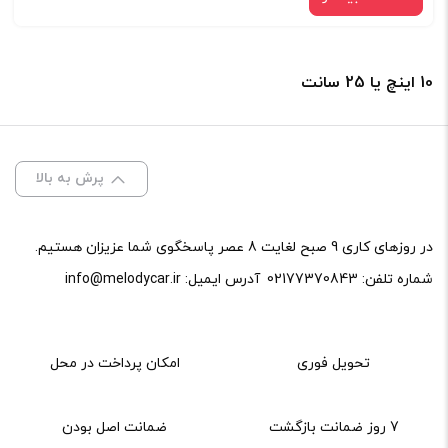
10 اینچ یا 25 سانت
پرش به بالا
در روزهای کاری 9 صبح لغایت 8 عصر پاسخگوی شما عزیزان هستیم.
شماره تلفن:
02177370843
آدرس ایمیل:
info@melodycar.ir
تحویل فوری
امکان پرداخت در محل
7 روز ضمانت بازگشت
ضمانت اصل بودن