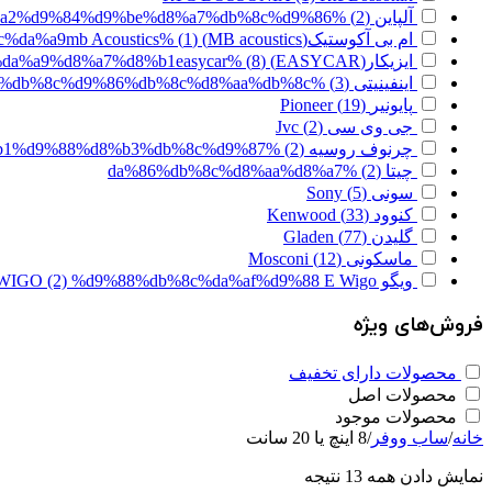
آلپاین
(2)
%d8%a2%d9%84%d9%be%d8%a7%db%8c%d9%86
ام بی آکوستیک(MB acoustics)
(1)
%d8%a7%d9%85 %d8%a8%db%8c %d8%a2%da%a9%d9%88%d8%b3%d8%aa%db%8c%da%a9mb Acoustics
ایزیکار(EASYCAR)
(8)
%d8%a7%db%8c%d8%b2%db%8c%da%a9%d8%a7%d8%b1easycar
اینفینیتی
(3)
%d8%a7%db%8c%d9%86%d9%81%db%8c%d9%86%db%8c%d8%aa%db%8c
پایونیر
(19)
Pioneer
جی وی سی
(2)
Jvc
چرنوف روسیه
(2)
%da%86%d8%b1%d9%86%d9%88%d9%81 %d8%b1%d9%88%d8%b3%db%8c%d9%87
چیتا
(2)
%da%86%db%8c%d8%aa%d8%a7
سونی
(5)
Sony
کنوود
(33)
Kenwood
گلیدن
(77)
Gladen
ماسکونی
(12)
Mosconi
ویگو E-WIGO
%d9%88%db%8c%da%af%d9%88 E Wigo
(2)
فروش‌های ویژه
محصولات دارای تخفیف
محصولات اصل
محصولات موجود
خانه
/
ساب ووفر
/
8 اینچ یا 20 سانت
نمایش دادن همه 13 نتیجه