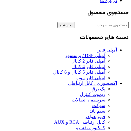
درباره ما
جستجوی محصول
جستجو
جستجو
برای:
دسته های محصولات
آمپلی فایر
آمپلی DSP / پرسسور
آمپلی فایر 2 کانال
آمپلی فایر 4 کانال
آمپلی فایر 5 کانال و 6 کانال
آمپلی فایر مونو
اکسسوری ، کابل ارتباطی
پک برق
ریموت کنترل
سرسیم ، اتصالات
سوکت
سیم باند
فیوز هولدر
کابل ارتباطی RCA و AUX
کانکتور ، تقسیم