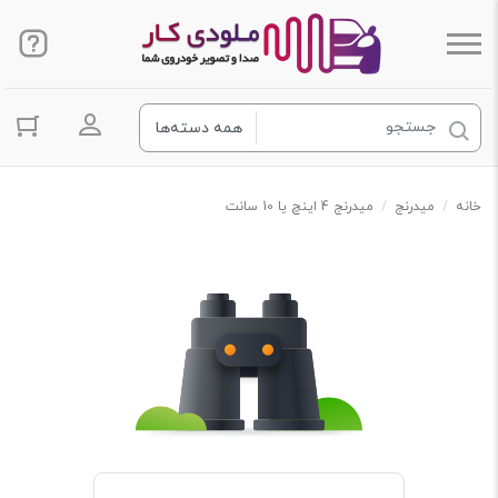
ورود به ح
خانه
/
میدرنج
/
میدرنج 4 اینچ یا 10 سانت