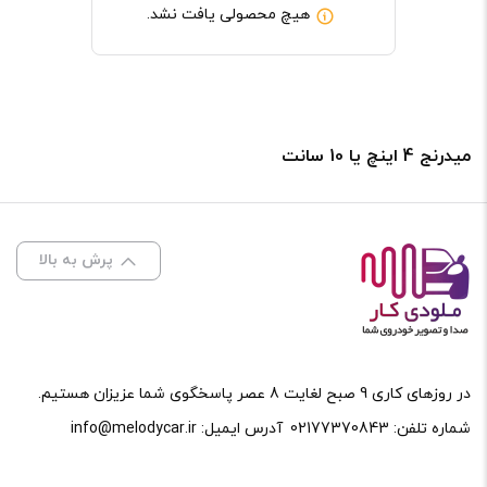
هیچ محصولی یافت نشد.
میدرنج 4 اینچ یا 10 سانت
پرش به بالا
در روزهای کاری 9 صبح لغایت 8 عصر پاسخگوی شما عزیزان هستیم.
شماره تلفن:
02177370843
آدرس ایمیل:
info@melodycar.ir