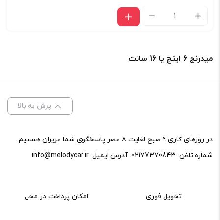
میدرنج
کیفیتی
آئودیوسیستم
میدرنج 6 اینچ یا 16 سانت
آلمان
AX
165
پرش به بالا
PA
EVO
عدد
در روزهای کاری 9 صبح لغایت 8 عصر پاسخگوی شما عزیزان هستیم.
شماره تلفن:
02177370843
آدرس ایمیل:
info@melodycar.ir
تحویل فوری
امکان پرداخت در محل