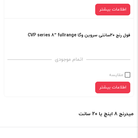
اطلاعات بیشتر
فول رنج ۲۰سانتی سروین وگا CVP series 8” fullrange
اتمام موجودی
مقایسه
اطلاعات بیشتر
میدرنج 8 اینچ یا 20 سانت