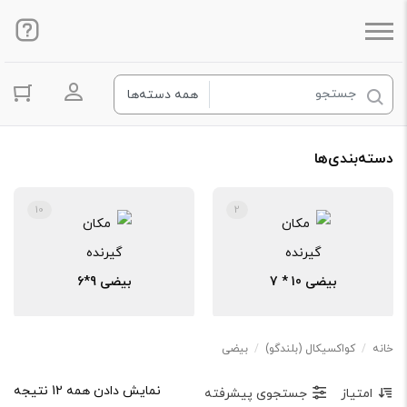
ورود به ح
دسته‌بندی‌ها
10
2
بیضی 10 * 7
بیضی 9*6
خانه
/
کواکسیکال (بلندگو)
/
بیضی
نمایش دادن همه 12 نتیجه
امتیاز
جستجوی پیشرفته