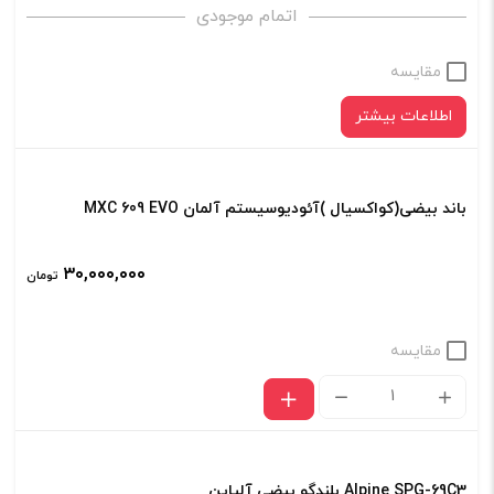
اتمام موجودی
مقایسه
اطلاعات بیشتر
باند بیضی(کواکسیال )آئودیوسیستم آلمان MXC 609 EVO
۳۰,۰۰۰,۰۰۰
تومان
مقایسه
باند
بیضی(کواکسیال
)آئودیوسیستم
Alpine SPG-69C3 بلندگو بیضی آلپاین