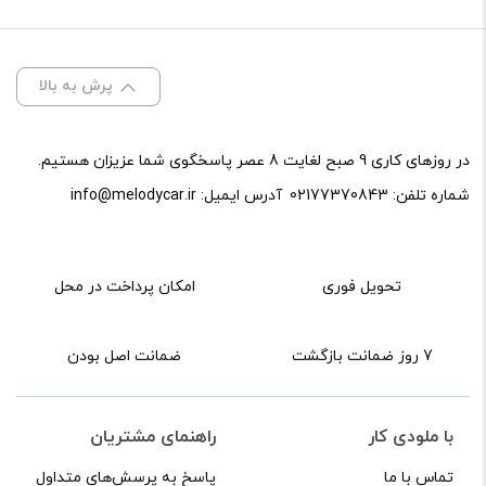
SERIES
60۹
پرش به بالا
Coax
System
عدد
در روزهای کاری 9 صبح لغایت 8 عصر پاسخگوی شما عزیزان هستیم.
شماره تلفن:
02177370843
آدرس ایمیل:
info@melodycar.ir
تحویل فوری
امکان پرداخت در محل
7 روز ضمانت بازگشت
ضمانت اصل بودن
با ملودی کار
راهنمای مشتریان
تماس با ما
پاسخ به پرسش‌های متداول