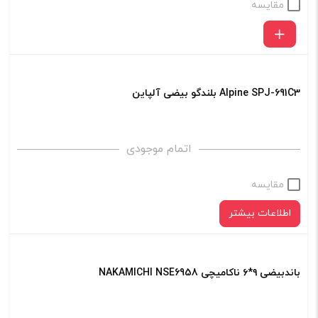
مقایسه
Alpine SPJ-691C3 بلندگو بیضی آلپاین
اتمام موجودی
مقایسه
اطلاعات بیشتر
باندبیضی ۹*۶ ناکامیچی NAKAMICHI NSE6958