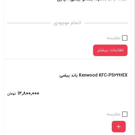
آلمان
MXC
609
اتمام موجودی
EVO
مقایسه
عدد
اطلاعات بیشتر
Kenwood KFC-PS6996EX باند بیضی
۱۲,۸۰۰,۰۰۰
تومان
مقایسه