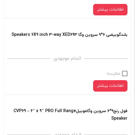
اطلاعات بیشتر
بلندگوبیضی ۶*۹ سروین وگا Speakers 6X9 inch 3-way XED693
اتمام موجودی
مقایسه
اطلاعات بیشتر
فول رنج۹*۶ سروین وگاموبیلCVP69 – 6″ x 9″ PRO Full Range
Speaker
اتمام موجودی