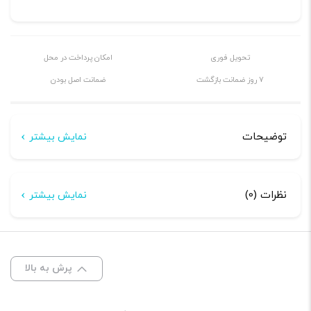
تحویل فوری
امکان پرداخت در محل
7 روز ضمانت بازگشت
ضمانت اصل بودن
توضیحات
نمایش بیشتر
توضیحات
نظرات (0)
نمایش بیشتر
بلوک توزیع برق Gladen GB4 (GROUND) ( 1 x 20 + 4 x 10
هنوز بررسی‌ای ثبت نشده است.
mm²).
اولین کسی باشید که دیدگاهی می نویسد “بلوک توزیع
شرح
پرش به بالا
برق گلدن GB4،Power distribution block. Gladen GB4”
نشانی ایمیل شما منتشر نخواهد شد.
بخش‌های موردنیاز
بلوک توزیع برق Gladen GB4 (GROUND).