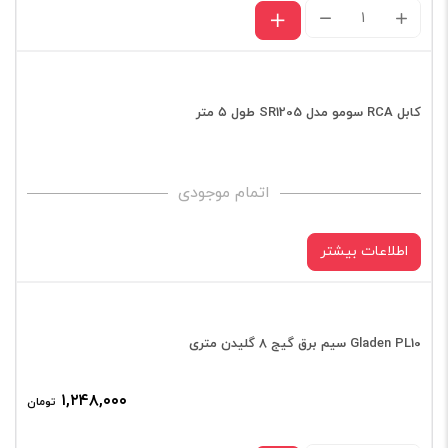
کابل
آرسی
آئودیوسیستم
آلمان
کابل RCA سومو مدل SR1205 طول ۵ متر
۵متری
Z-
اتمام موجودی
EVO
5.0M
اطلاعات بیشتر
ECO
عدد
Gladen PL10 سیم برق گیج ۸ گلیدن متری
۱,۲۴۸,۰۰۰
تومان