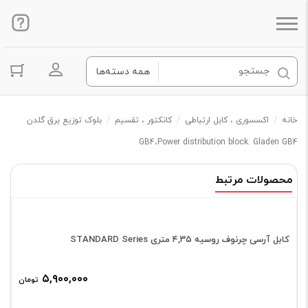
ورود به ح
خانه
/
اکسسوری ، کابل ارتباطی
/
کانکتور ، تقسیم
/
بلوک توزیع برق گلدن
GB4،Power distribution block. Gladen GB4
محصولات مرتبط
کابل آرسی چرنوف روسیه ۴,۳۵ متری STANDARD Series
۵,۹۰۰,۰۰۰
تومان