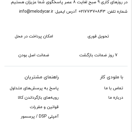
در روزهای کاری 9 صبح لغایت 8 عصر پاسخگوی شما عزیزان هستیم.
علامت‌گذاری شده‌اند
*
Z-GB20/10
شماره تلفن:
02177370843
آدرس ایمیل:
info@melodycar.ir
امتیاز شما
*
۱ x 20 + 4 x 10 mm².
تحویل فوری
امکان پرداخت در محل
دیدگاه شما
*
7 روز ضمانت بازگشت
ضمانت اصل بودن
با ملودی کار
راهنمای مشتریان
تماس با ما
پاسخ به پرسش‌های متداول
درباره ما
رویه‌های بازگرداندن کالا
قوانین و مقررات
آمپلی DSP / پرسسور
نام
*