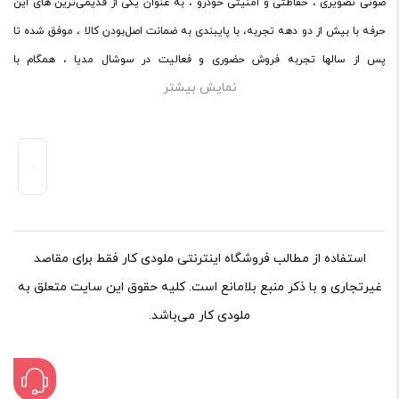
صوتی تصویری ، حفاظتی و امنیتی خودرو ، به عنوان یکی از قدیمی‌ترین های این
ارائه‌ی اطلاعات مشخص و دقیق برای راهنمایی سایر کاربران در
حرفه با بیش از دو دهه تجربه، با پایبندی به ضمانت اصل‌بودن کالا ، موفق شده تا
فرآیند خرید یک محصول توسط ایشان است.
پس از سالها تجربه فروش حضوری و فعالیت در سوشال مدیا ، همگام با
با توجه به ساختار بخش نظرات، از پرسیدن سوال یا درخواست
نمایش بیشتر
فروشگاه‌های معتبر دنیا اقدام به فروش اینترنتی کند. در سایت ملودی کار ،
راهنمایی در این بخش خودداری کرده و سوالات خود را در بخش
میتوانید در محیطی امن ، کالاهای اصل صوتی و تصویری خود را با ضمانت و گارانتی
«پرسش و پاسخ» مطرح کنید.
اصلی خریداری کنید.ملودی کار با پایبندی به ضمانت اصل‌بودن کالا، موفق شده تا
همگام با فروشگاه‌های معتبر جهان، محصولات صوتی و تصویری خودرو را به صورت
کیفیت ساخت:
آنلاین به فروش برساند.
کارایی:
امکانات و قابلیت ها:
استفاده از مطالب فروشگاه اینترنتی ملودی کار فقط برای مقاصد
ارزش خرید در برابر قیمت:
غیرتجاری و با ذکر منبع بلامانع است. کلیه حقوق این سایت متعلق به
ملودی کار می‌باشد.