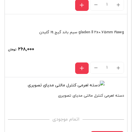
Gladen
PL10
سیم
برق
gladen ll 2x0.75mm 19awg سیم باند گیج ۱۹ گلیدن
گیج
۲۶۸,۰۰۰
تومان
۸
گلیدن
gladen
متری
ll
عدد
2x0.75mm
19awg
دسته اهرمی کنترل مالتی مدیای تصویری
سیم
باند
اتمام موجودی
گیج