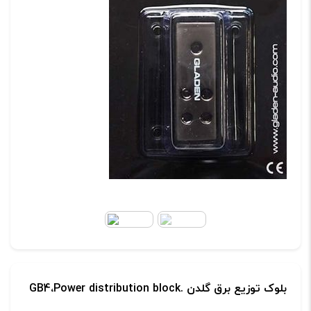
گلیدن
عدد
بلوک توزیع برق گلدن GB4،Power distribution block.