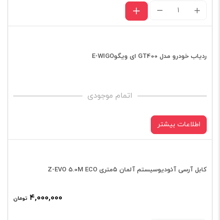
کابل
آرسی
چرنوف
روسیه
ردیاب خودرو مدل GT400 ای ویگوE-WIGO
۴,۳۵
متری
اتمام موجودی
STANDARD
Series
اطلاعات بیشتر
عدد
کابل آرسی آئودیوسیستم آلمان ۵متری Z-EVO 5.0M ECO
۴,۰۰۰,۰۰۰
تومان