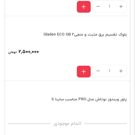
دزدگیر
تصویری
ایزیکار
مدل
بلوک تقسیم برق مثبت و منفیGladen ECO GB 2
Z1
۲,۵۰۰,۰۰۰
تومان
عدد
بلوک
تقسیم
برق
مثبت
پاور ویندوز نوتاش مدل PRO مناسب ساینا S
و
منفیGladen
اتمام موجودی
ECO