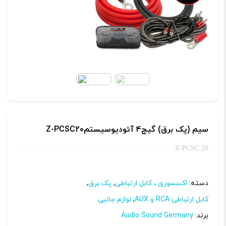
mm)
عدد
سیم (پک برق) گیج۴ آئودیوسیستمZ-PCSC20
Z-PCSC 20
دسته:
اکسسوری ، کابل ارتباطی
,
پک برق
,
کابل ارتباطی RCA و AUX
,
لوازم جانبی
برند:
Audio Sound Germany