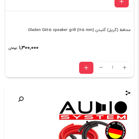
محافظ (گریل) گلیدن Gladen Gi165 speaker grill (165 mm)
۱,۳۰۰,۰۰۰
تومان
محافظ
(گریل)
گلیدن
Gladen
Gi165
speaker
grill
(165