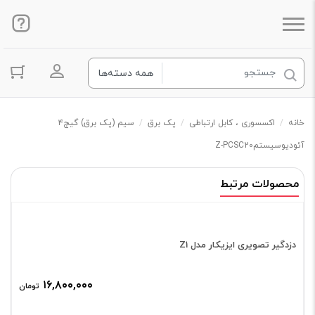
ورود به ح
خانه
/
اکسسوری ، کابل ارتباطی
/
پک برق
/
سیم (پک برق) گیج۴
آئودیوسیستمZ-PCSC20
محصولات مرتبط
دزدگیر تصویری ایزیکار مدل Z1
۱۶,۸۰۰,۰۰۰
تومان