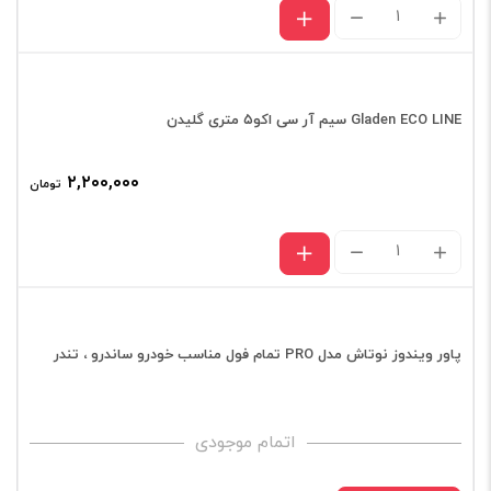
دوربین
ثبت
وقایع
خودرو
Gladen ECO LINE سیم آر سی اکو۵ متری گلیدن
بوسونیکس
۲,۲۰۰,۰۰۰
تومان
مدل
RTC-
Gladen
E2
ECO
عدد
LINE
سیم
پاور ویندوز نوتاش مدل PRO تمام فول مناسب خودرو ساندرو ، تندر
آر
سی
اتمام موجودی
اکو۵