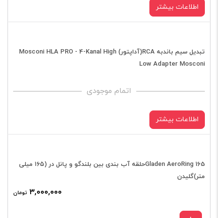
متری
اطلاعات بیشتر
گلیدن
عدد
تبدیل سیم باندبه RCA(آداپتور) Mosconi HLA PRO - 4-Kanal High
Low Adapter Mosconi
اتمام موجودی
اطلاعات بیشتر
Gladen AeroRing 165حلقه آب بندی بین بلندگو و پانل در (۱۶۵ میلی
متر)گلیدن
۳,۰۰۰,۰۰۰
تومان