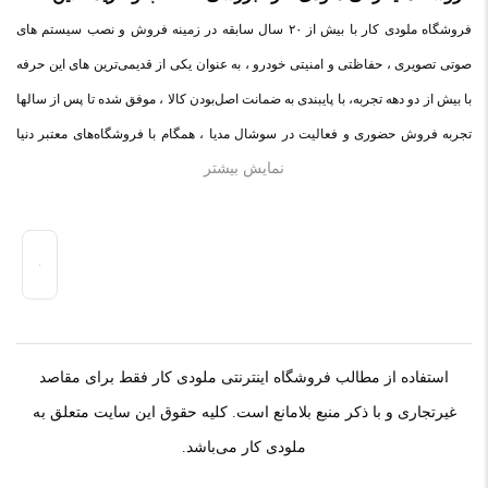
خودتان مثل شماره تماس، ایمیل و آی‌دی شبکه‌های اجتماعی
فروشگاه ملودی کار با بیش از ۲۰ سال سابقه در زمینه فروش و نصب سیستم های
پرهیز کنید.
صوتی تصویری ، حفاظتی و امنیتی خودرو ، به عنوان یکی از قدیمی‌ترین های این حرفه
در نظر داشته باشید هدف نهایی از ارائه‌ی نظر درباره‌ی کالا
با بیش از دو دهه تجربه، با پایبندی به ضمانت اصل‌بودن کالا ، موفق شده تا پس از سالها
ارائه‌ی اطلاعات مشخص و دقیق برای راهنمایی سایر کاربران در
تجربه فروش حضوری و فعالیت در سوشال مدیا ، همگام با فروشگاه‌های معتبر دنیا
فرآیند خرید یک محصول توسط ایشان است.
نمایش بیشتر
اقدام به فروش اینترنتی کند. در سایت ملودی کار ، میتوانید در محیطی امن ، کالاهای
با توجه به ساختار بخش نظرات، از پرسیدن سوال یا درخواست
اصل صوتی و تصویری خود را با ضمانت و گارانتی اصلی خریداری کنید.ملودی کار با
راهنمایی در این بخش خودداری کرده و سوالات خود را در بخش
پایبندی به ضمانت اصل‌بودن کالا، موفق شده تا همگام با فروشگاه‌های معتبر جهان،
«پرسش و پاسخ» مطرح کنید.
محصولات صوتی و تصویری خودرو را به صورت آنلاین به فروش برساند.
کیفیت ساخت:
کارایی:
استفاده از مطالب فروشگاه اینترنتی ملودی کار فقط برای مقاصد
امکانات و قابلیت ها:
غیرتجاری و با ذکر منبع بلامانع است. کلیه حقوق این سایت متعلق به
ارزش خرید در برابر قیمت:
ملودی کار می‌باشد.