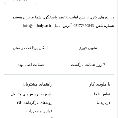
دمپینگ)آئودیوسیستم آلمان”Audio System DOOR KIT
لاستیک بوتیل: ۱٫۸۰ میلی متر
1.1”
ساخت
کشورآلمان
خود چسب
در روزهای کاری 9 صبح لغایت 8 عصر پاسخگوی شما عزیزان هستیم.
نشانی ایمیل شما منتشر نخواهد شد.
بخش‌های موردنیاز
مجموعه عایق برای ۲x درب دولایه
شماره تلفن:
02177370843
آدرس ایمیل:
info@melodycar.ir
اندازه
۴متردر۰.۵متر
علامت‌گذاری شده‌اند
*
محتوا:
امتیاز شما
*
۲ متر مربع آلوبوتیل۲x ALUBUTYL 2000
تعداد
یک رول
تحویل فوری
امکان پرداخت در محل
۰٫۲ میلی متر: Alu
محصول
دمپینگ
دیدگاه شما
*
7 روز ضمانت بازگشت
ضمانت اصل بودن
با ملودی کار
راهنمای مشتریان
تماس با ما
پاسخ به پرسش‌های متداول
درباره ما
رویه‌های بازگرداندن کالا
قوانین و مقررات