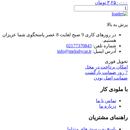
۳,۲۵۰,۰۰۰
تومان
Gladen
ECO
LINE
FH35
پرش به بالا
فیوز
گلیدن(هلدر)
در روزهای کاری 9 صبح لغایت 8 عصر پاسخگوی شما عزیزان
عدد
هستیم.
شماره تلفن:
02177370843
آدرس ایمیل:
info@melodycar.ir
تحویل فوری
امکان پرداخت در محل
7 روز ضمانت بازگشت
ضمانت اصل بودن
با ملودی کار
تماس با ما
درباره ما
راهنمای مشتریان
پاسخ به پرسش‌های متداول