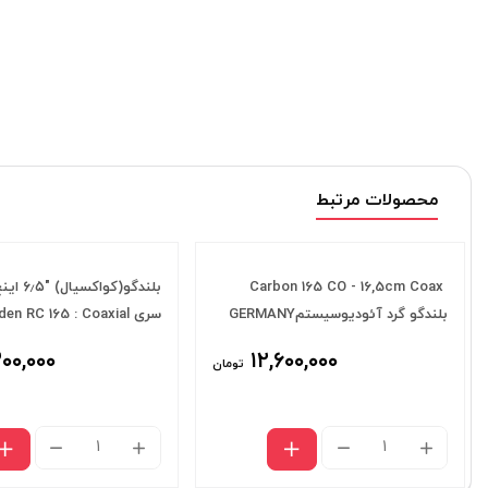
محصولات مرتبط
Carbon 165 CO - 16,5cm Coax
بلندگو(کوا
بلندگو گرد آئودیوسیستمGERMANY
سری en RC 165 : Coaxial
Speaker
۳۰۰,۰۰۰
۱۲,۶۰۰,۰۰۰
تومان
Carbon
بلندگو
"۶٫۵
165