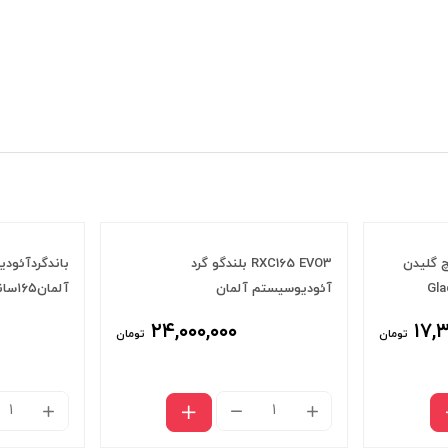
کسیال) "۶٫۵ اینچ گلیدن
RXC165 EVO3 بلندگو گرد
باندگردآئود
Glad
آئودیوسیستم آلمان
آلمان۱۶۵سانتیMXC 165 EVO
۲۴,۰۰۰,۰۰۰
۱۷,
تومان
تومان
(کواکسیال)
RXC165
EVO3