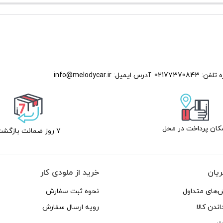
بلندگو
گرد
آئودیوسیستم
G
آلمان
عدد
 تلفن:
02177370843
آدرس ایمیل:
info@melodycar.ir
C
کان پرداخت در محل
7 روز ضمانت بازگشت
Sp
ریان
خرید از ملودی کار
‌های متداول
نحوه ثبت سفارش
اندن کالا
رویه ارسال سفارش