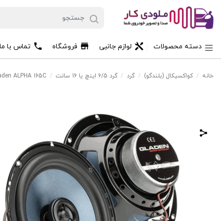
دسته محصولات
لوازم جانبی
فروشگاه
تماس با مل
خانه
/
کواکسیکال (بلندگو)
/
گرد
/
گرد 6/5 اینچ یا 16 سانت
/
Gladen ALPHA 165C باند کواکسیکال ۱۶٫۵ سانتیمتری سری آل