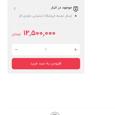
موجود در انبار
ارسال توسط فروشگاه اینترنتی ملودی کار
۱۲,۵۰۰,۰۰۰
تومان
Gladen
ALPHA
افزودن به سبد خرید
165C
باند
کواکسیک
۱۶٫۵
سانتیمت
سری
آلفا