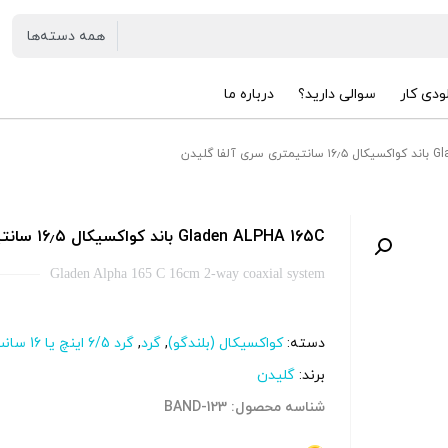
ودی کار
سوالی دارید؟
درباره ما
فا گلیدن
Gladen ALPHA 165C باند کواکسیکال ۱۶٫۵ سانتیمتری سری آلفا گلیدن
Gladen Alpha 165 C 16cm 2-way coaxial system
دسته:
کواکسیکال (بلندگو)
,
گرد
,
گرد 6/5 اینچ یا 16 سانت
برند:
گلیدن
شناسه محصول: BAND-123