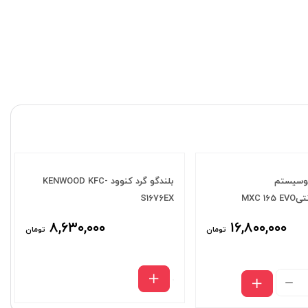
یوسیستم
بلندگو گرد کنوود KENWOOD KFC-
S1676EX
۸,۶۳۰,۰۰۰
۱۶,۸۰۰,۰۰۰
تومان
تومان
باندگردآئودیوسیستم
آلمان۱۶۵سانتیMXC