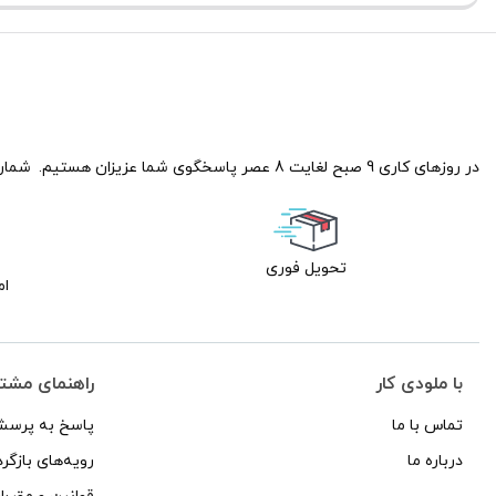
CO
اینچ
-
گلیدن
16,5cm
سری
laden
Coax
بلندگو
RC
در روزهای کاری 9 صبح لغایت 8 عصر پاسخگوی شما عزیزان هستیم.
شماره
گرد
165
آئودیوسیستمGERMANY
:
تحویل فوری
عدد
oaxial
ام
eaker
عدد
با ملودی کار
راهنمای مشت
تماس با ما
پاسخ به پرسش
درباره ما
رویه‌های بازگرد