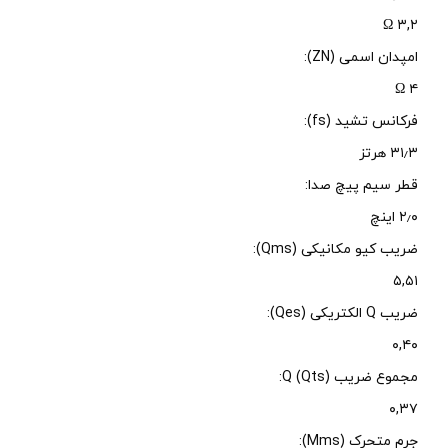
۳,۲ Ω
امپدان اسمی (ZN):
۴ Ω
فرکانس تشید (fs):
۳۱٫۳ هرتز
قطر سیم پیچ صدا:
۲٫۰ اینچ
ضریب کیو مکانیکی (Qms):
۵,۵۱
ضریب Q الکتریکی (Qes):
۰,۴۰
مجموع ضریب Q (Qts):
۰,۳۷
جرم متحرک (Mms):