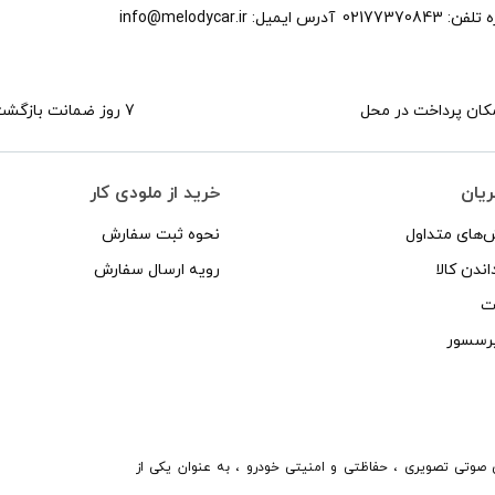
 تلفن:
02177370843
آدرس ایمیل:
info@melodycar.ir
کان پرداخت در محل
7 روز ضمانت بازگشت
ریان
خرید از ملودی کار
‌های متداول
نحوه ثبت سفارش
اندن کالا
رویه ارسال سفارش
ات
 نصب سیستم های صوتی تصویری ، حفاظتی و امنیتی خودرو ، به عنوان یکی از