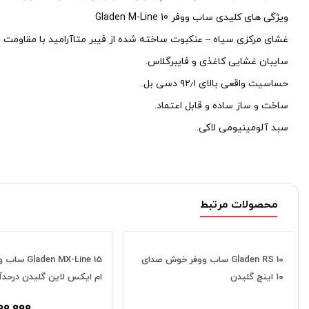
ویژگی های کلیدی ساب ووفر Gladen M-Line 10
غشای مرکزی سیاه – عنکبوت ساخته شده از فیبر متاآرامید با مقاومت قوی (ex
سایبان غشایی کاغذی و فایبرگلاس.
حساسیت واقعی بالای ۹۲٫۱ دسی بل.
ساخت و ساز ساده و قابل اعتماد.
سبد آلومینیومی لاکی.
محصولات مرتبط
ساب ووفر خوش صدای
Gladen MX-Line 15 ساب ووفر ۱۵ اینچ
Gladen SQX 8 VB 
ام ایکس لاین گلیدن درحدآکبند
۱۲,۰۰۰,۰۰۰
تومان