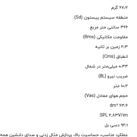
۶۷٫۲ گرم
منطقه سیستم پیستون (Sd):
۳۶۶ سانتی متر مربع
مقاومت مکانیکی (Rms):
۲٫۳ زمین بر ثانیه
انطباق (Cms):
۰٫۳۴ میلی‌متر در شمال
ضریب نیرو (BL):
۱۰٫۲ متر
حجم هوای معادل (Vas):
۶۳٫۶ dm³
SPL 2,83V/1m:
۹۲٫۱ دسی بل
عملکرد مناسب، حساسیت بالا، پردازش مثال زدنی و صدای دلنشین همه از مزایای ساب ووفر ۱۰ اینچی گلیدن از سری M-Line است. ساب ووفر دارای یک 