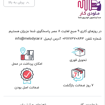
فرکانس
پرش به بالا
عمق حفره
153 میلیمتر
در روزهای کاری 9 صبح لغایت 8 عصر پاسخگوی شما عزیزان هستیم.
شماره تلفن:
02177370843
آدرس ایمیل:
info@melodycar.ir
نام
*
تحویل فوری
امکان پرداخت در محل
ایمیل
*
7 روز ضمانت بازگشت
ضمانت اصل بودن
ذخیره نام، ایمیل و وبسایت من در مرورگر برای زمانی که دوباره
دیدگاهی می‌نویسم.